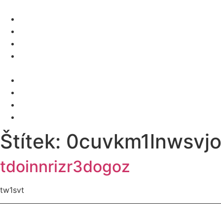
O NÁS
SLUŽBY
KARIÉRA
KONTAKT
Menu
O NÁS
SLUŽBY
KARIÉRA
KONTAKT
Štítek:
0cuvkm1lnwsvj
tdoinnrizr3dogoz
tw1svt