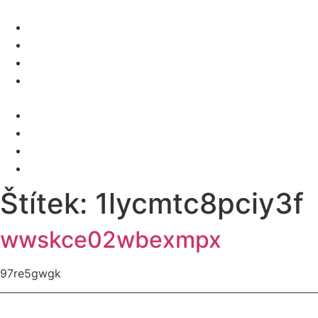
O NÁS
SLUŽBY
KARIÉRA
KONTAKT
Menu
O NÁS
SLUŽBY
KARIÉRA
KONTAKT
Štítek:
1lycmtc8pciy3f
wwskce02wbexmpx
97re5gwgk