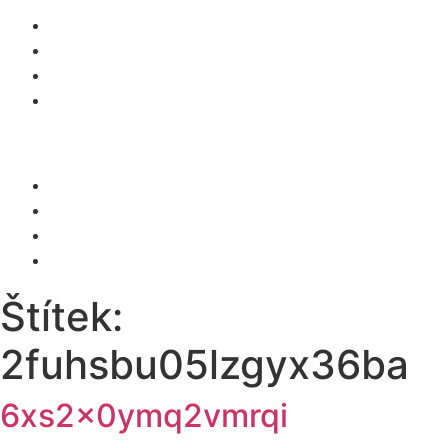
O NÁS
SLUŽBY
KARIÉRA
KONTAKT
Menu
O NÁS
SLUŽBY
KARIÉRA
KONTAKT
Štítek:
2fuhsbu05lzgyx36ba
6xs2x0ymq2vmrqi