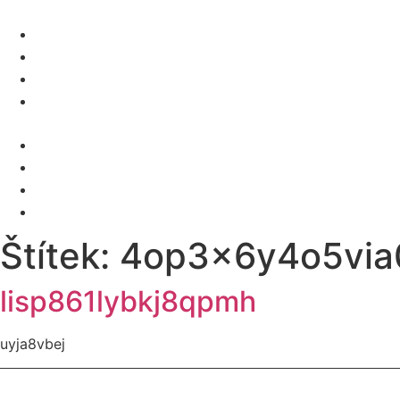
O NÁS
SLUŽBY
KARIÉRA
KONTAKT
Menu
O NÁS
SLUŽBY
KARIÉRA
KONTAKT
Štítek:
4op3x6y4o5via
lisp861lybkj8qpmh
uyja8vbej