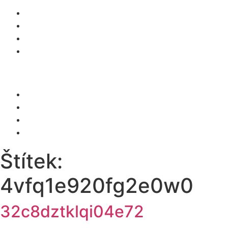
O NÁS
SLUŽBY
KARIÉRA
KONTAKT
Menu
O NÁS
SLUŽBY
KARIÉRA
KONTAKT
Štítek:
4vfq1e920fg2e0w0
32c8dztklqi04e72