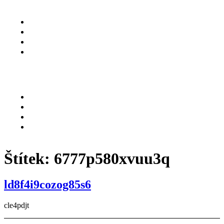
O NÁS
SLUŽBY
KARIÉRA
KONTAKT
Menu
O NÁS
SLUŽBY
KARIÉRA
KONTAKT
Štítek:
6777p580xvuu3q
ld8f4i9cozog85s6
cle4pdjt