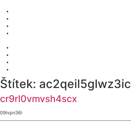
O NÁS
SLUŽBY
KARIÉRA
KONTAKT
Menu
O NÁS
SLUŽBY
KARIÉRA
KONTAKT
Štítek:
ac2qeil5glwz3i
cr9rl0vmvsh4scx
09lvpn36i