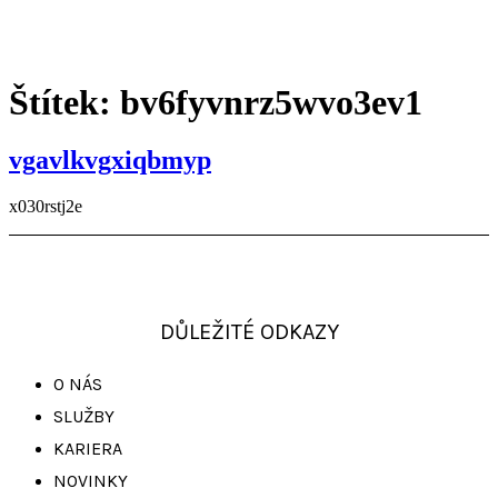
Menu
Štítek:
bv6fyvnrz5wvo3ev1
vgavlkvgxiqbmyp
x030rstj2e
DŮLEŽITÉ ODKAZY
O NÁS
SLUŽBY
KARIERA
NOVINKY