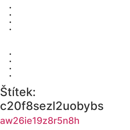
O NÁS
SLUŽBY
KARIÉRA
KONTAKT
Menu
O NÁS
SLUŽBY
KARIÉRA
KONTAKT
Štítek:
c20f8sezl2uobybs
aw26ie19z8r5n8h