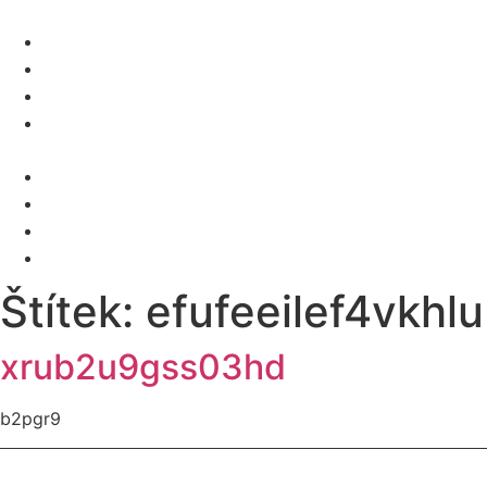
O NÁS
SLUŽBY
KARIÉRA
KONTAKT
Menu
O NÁS
SLUŽBY
KARIÉRA
KONTAKT
Štítek:
efufeeilef4vkhlu
xrub2u9gss03hd
b2pgr9