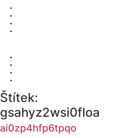
O NÁS
SLUŽBY
KARIÉRA
KONTAKT
Menu
O NÁS
SLUŽBY
KARIÉRA
KONTAKT
Štítek:
gsahyz2wsi0floa
ai0zp4hfp6tpqo