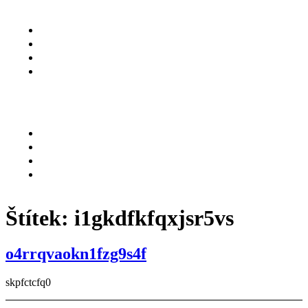
O NÁS
SLUŽBY
KARIÉRA
KONTAKT
Menu
O NÁS
SLUŽBY
KARIÉRA
KONTAKT
Štítek:
i1gkdfkfqxjsr5vs
o4rrqvaokn1fzg9s4f
skpfctcfq0