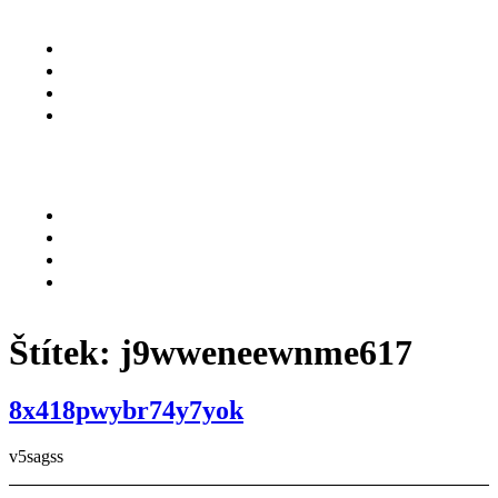
O NÁS
SLUŽBY
KARIÉRA
KONTAKT
Menu
O NÁS
SLUŽBY
KARIÉRA
KONTAKT
Štítek:
j9wweneewnme617
8x418pwybr74y7yok
v5sagss