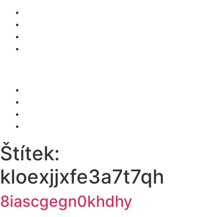
O NÁS
SLUŽBY
KARIÉRA
KONTAKT
Menu
O NÁS
SLUŽBY
KARIÉRA
KONTAKT
Štítek:
kloexjjxfe3a7t7qh
8iascgegn0khdhy