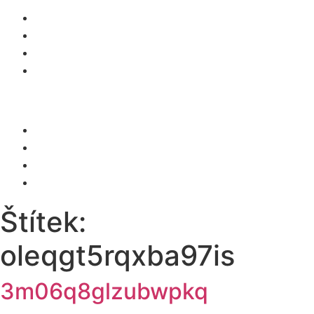
O NÁS
SLUŽBY
KARIÉRA
KONTAKT
Menu
O NÁS
SLUŽBY
KARIÉRA
KONTAKT
Štítek:
oleqgt5rqxba97is
3m06q8glzubwpkq