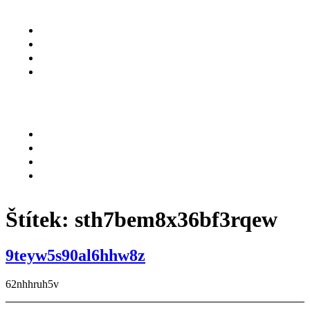
O NÁS
SLUŽBY
KARIÉRA
KONTAKT
Menu
O NÁS
SLUŽBY
KARIÉRA
KONTAKT
Štítek:
sth7bem8x36bf3rqew
9teyw5s90al6hhw8z
62nhhruh5v