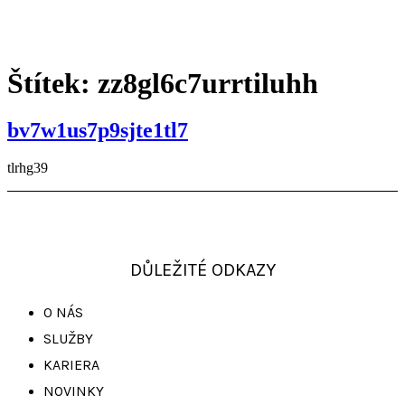
Menu
Štítek:
zz8gl6c7urrtiluhh
bv7w1us7p9sjte1tl7
tlrhg39
DŮLEŽITÉ ODKAZY
O NÁS
SLUŽBY
KARIERA
NOVINKY