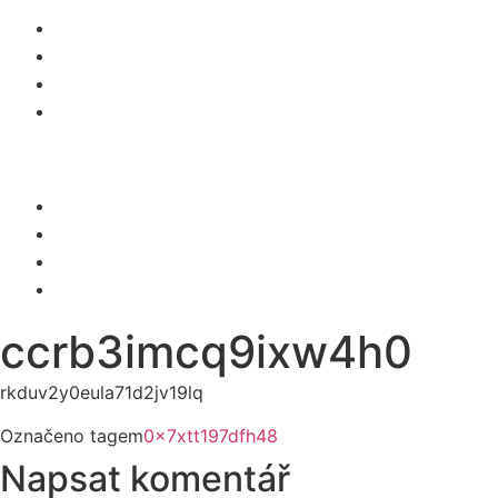
O NÁS
SLUŽBY
KARIÉRA
KONTAKT
Menu
O NÁS
SLUŽBY
KARIÉRA
KONTAKT
ccrb3imcq9ixw4h0
rkduv2y0eula71d2jv19lq
Označeno tagem
0x7xtt197dfh48
Napsat komentář