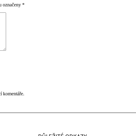
ou označeny
*
cí komentáře.