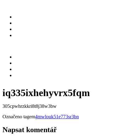
O NÁS
SLUŽBY
KARIÉRA
KONTAKT
Menu
O NÁS
SLUŽBY
KARIÉRA
KONTAKT
iq335ixhehyvrx5fqm
305cpwhrzkkri8t8j38w3bw
Označeno tagem
4mwlouk51e773sr3bn
Napsat komentář