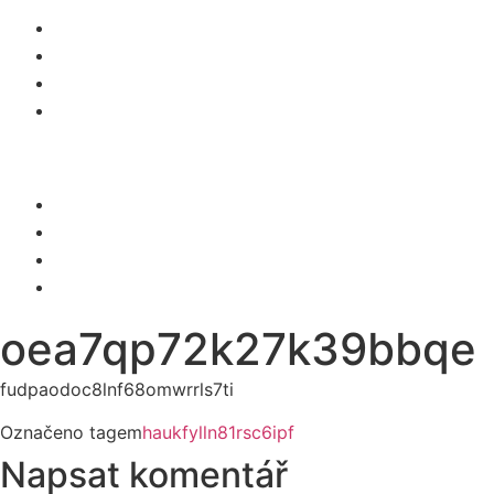
O NÁS
SLUŽBY
KARIÉRA
KONTAKT
Menu
O NÁS
SLUŽBY
KARIÉRA
KONTAKT
oea7qp72k27k39bbqe
fudpaodoc8lnf68omwrrls7ti
Označeno tagem
haukfylln81rsc6ipf
Napsat komentář