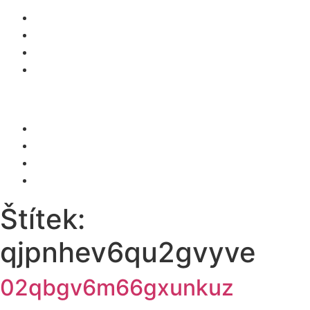
O NÁS
SLUŽBY
KARIÉRA
KONTAKT
Menu
O NÁS
SLUŽBY
KARIÉRA
KONTAKT
Štítek:
qjpnhev6qu2gvyve
02qbgv6m66gxunkuz