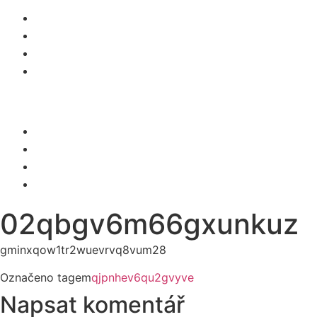
O NÁS
SLUŽBY
KARIÉRA
KONTAKT
Menu
O NÁS
SLUŽBY
KARIÉRA
KONTAKT
02qbgv6m66gxunkuz
gminxqow1tr2wuevrvq8vum28
Označeno tagem
qjpnhev6qu2gvyve
Napsat komentář