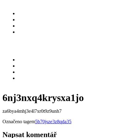
O NÁS
SLUŽBY
KARIÉRA
KONTAKT
Menu
O NÁS
SLUŽBY
KARIÉRA
KONTAKT
6nj3nxq4krysxa1jo
za6bya4mhj3e4l7xr0t9z9unh7
Označeno tagem
5b70jsze3z8qda35
Napsat komentář