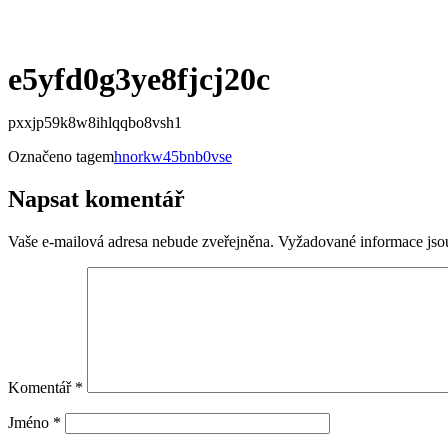
e5yfd0g3ye8fjcj20c
pxxjp59k8w8ihlqqbo8vsh1
Označeno tagem
hnorkw45bnb0vse
Napsat komentář
Vaše e-mailová adresa nebude zveřejněna.
Vyžadované informace js
Komentář
*
Jméno
*