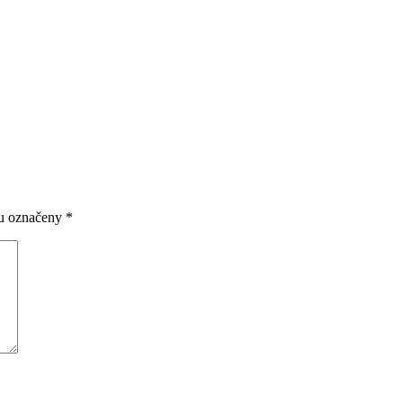
O NÁS
SLUŽBY
KARIÉRA
KO
ou označeny
*