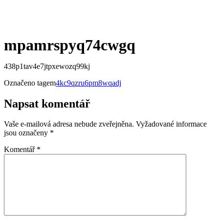
Menu
mpamrspyq74cwgq
438p1tav4e7jtpxewozq99kj
Označeno tagem
4kc9qzru6pm8wqadj
Napsat komentář
Vaše e-mailová adresa nebude zveřejněna.
Vyžadované informace
jsou označeny
*
Komentář
*