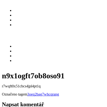
O NÁS
SLUŽBY
KARIÉRA
KONTAKT
Menu
O NÁS
SLUŽBY
KARIÉRA
KONTAKT
n9x1ogft7ob8oso91
r7wqft0x51cbcs4jpl4pt1q
Označeno tagem
3oeq2bag7whcqrang
Napsat komentář