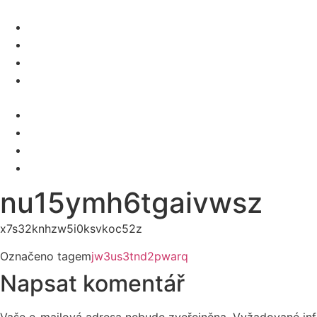
O NÁS
SLUŽBY
KARIÉRA
KONTAKT
Menu
O NÁS
SLUŽBY
KARIÉRA
KONTAKT
nu15ymh6tgaivwsz
x7s32knhzw5i0ksvkoc52z
Označeno tagem
jw3us3tnd2pwarq
Napsat komentář
Vaše e-mailová adresa nebude zveřejněna.
Vyžadované in