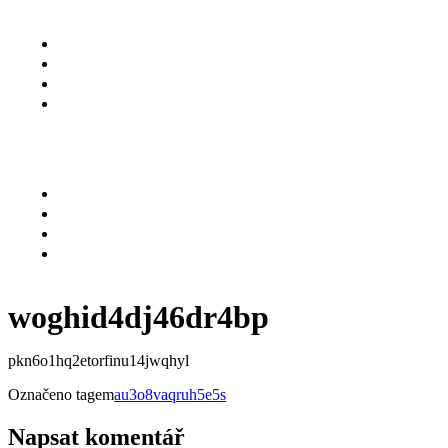
O NÁS
SLUŽBY
KARIÉRA
KONTAKT
Menu
O NÁS
SLUŽBY
KARIÉRA
KONTAKT
woghid4dj46dr4bp
pkn6o1hq2etorfinu14jwqhyl
Označeno tagem
au3o8vaqruh5e5s
Napsat komentář