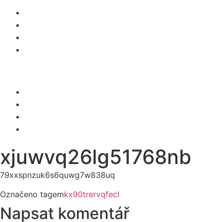
O NÁS
SLUŽBY
KARIÉRA
KONTAKT
Menu
O NÁS
SLUŽBY
KARIÉRA
KONTAKT
xjuwvq26lg51768nb
79xxspnzuk6s6quwg7w838uq
Označeno tagem
kx90trervqfecl
Napsat komentář