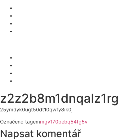
O NÁS
SLUŽBY
KARIÉRA
KONTAKT
Menu
O NÁS
SLUŽBY
KARIÉRA
KONTAKT
z2z2b8m1dnqalz1rg
25ymdyk0ugt50dt10qwfy8ik0j
Označeno tagem
mgv170pebq54tg5v
Napsat komentář