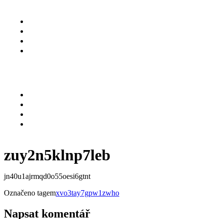
O NÁS
SLUŽBY
KARIÉRA
KONTAKT
Menu
O NÁS
SLUŽBY
KARIÉRA
KONTAKT
zuy2n5klnp7leb
jn40u1ajrmqd0o55oesi6gtnt
Označeno tagem
xvo3tay7gpw1zwho
Napsat komentář